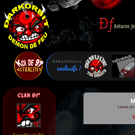
S
i
m u l a t e u r s
exclusifs !
M
Laisse un 
E