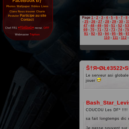
FaceBook Đƒ
Photos
Wallpaper
Vidéos
Liens
Clans
Nous trouver
Charte
Participe au site
Postuler
Page
1
-
2
-
3
-
4
-
5
-
6
-
7
-
8
Contact
-
25
-
26
-
27
-
28
-
29
-
30
-
3
47
-
48
-
49
-
50
-
51
-
52
-
53
♥Ŧãŧΐãиã♥
OFF
Chef FR1
recrut.
69
-
70
-
71
-
72
-
73
-
74
-
75
91
-
92
-
93
-
94
-
95
-
96
-
9
Triphon
Webmaster
110
-
111
-
112
Ŝ†Я•ØŁ¢3522•
Le serveur asi globale 
jouer
Bash_Star_Levi
COUCOU Les DF* !!!
sa fait longtemps dic
Je passe souvent sur v