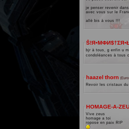
je penser revenir dans
avec vous sur le Fran
allè bis à vous !!!
Ŝ!Я•MФИ$†ΣЯ•
bjr à tous, g enfin u 
condoléances à tous 
haazel thorn
(Eur
Revoir les cristaux du
HOMAGE-A-ZE
Vive zeus
homage a toi
ropose en paix RIP