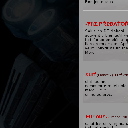
Bon jeu a tous
-ŦħΣ.PŘΣĐΛŤOŘ
Salut les DF d'abord j'
souvent c bien qu'il y
fait j'ai un problème:
lien en rouge etc. Ap
veux l'ouvrir ya un t
Merci
surf
(France 2)
11 févri
slut les mec ...
comment etre ivizible 
merci . ^_^
dmnd ou pros.
Furious.
(France)
10
salut les sms nrj mar
fini luri trankill...