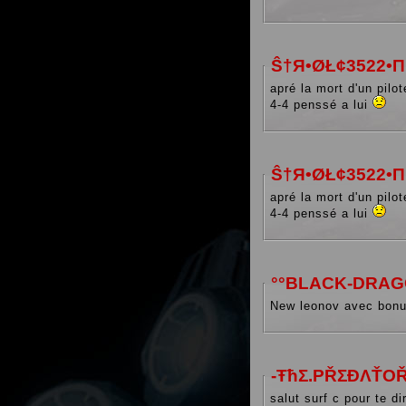
Ŝ†Я•ØŁ¢3522•
apré la mort d'un pilo
4-4 penssé a lui
Ŝ†Я•ØŁ¢3522•
apré la mort d'un pilo
4-4 penssé a lui
°°BLACK-DRAG
New leonov avec bon
-ŦħΣ.PŘΣĐΛŤOŘ
salut surf c pour te di