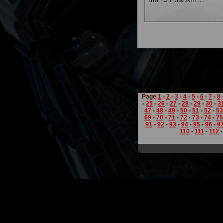
Page
1
-
2
-
3
-
4
-
5
-
6
-
7
-
8
-
25
-
26
-
27
-
28
-
29
-
30
-
3
47
-
48
-
49
-
50
-
51
-
52
-
53
69
-
70
-
71
-
72
-
73
-
74
-
75
91
-
92
-
93
-
94
-
95
-
96
-
9
110
-
111
-
112