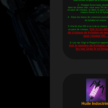
selectionner la quete de la semain
3 - Pendant Event boite obsidi
dans les boites obsi. vous avez 5% de 
un pack de cristaux, et dans ce pack 
chance d'avoir 8 à 14 Kyha
4 - Dans les bonus de connexion journali
du kyhalon en masse.
5- A la fin d'un GG si on à de la chance
Voir ici en dé
un pack de cristaux,
de cristaux de kyhalon on p
pour chaque GG ..
6- Les npc Urge et Regard en rappor
Voir le nombre de Kyhalon r
les npc Urge IV et Rega
Huile Indoctri