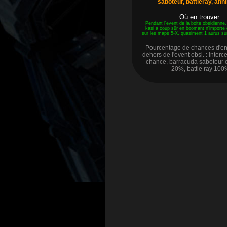
saboteur, battleray, annih
Où en trouver :
Pendant l'event de la boite obsidienne, 
kasi à coup sûr en boomant n'importe 
sur les maps 5-X, quasiment 1 aurus s
Pourcentage de chances d'e
dehors de l'event obsi. : inter
chance, barracuda saboteur et
20%, battle ray 100