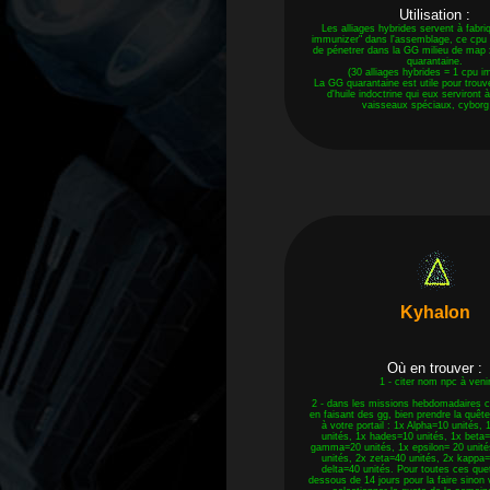
Utilisation :
Les alliages hybrides servent à fabr
immunizer" dans l'assemblage, ce cpu
de pénetrer dans la GG milieu de map 
quarantaine.
(30 alliages hybrides = 1 cpu i
La GG quarantaine est utile pour trouv
d'huile indoctrine qui eux serviront 
vaisseaux spéciaux, cyborg .
Kyhalon
Où en trouver :
1 - citer nom npc à veni
2 - dans les missions hebdomadaires 
en faisant des gg, bien prendre la quêt
à votre portail : 1x Alpha=10 unités,
unités, 1x hades=10 unités, 1x beta=
gamma=20 unités, 1x epsilon= 20 unité
unités, 2x zeta=40 unités, 2x kappa=
delta=40 unités. Pour toutes ces que
dessous de 14 jours pour la faire sinon