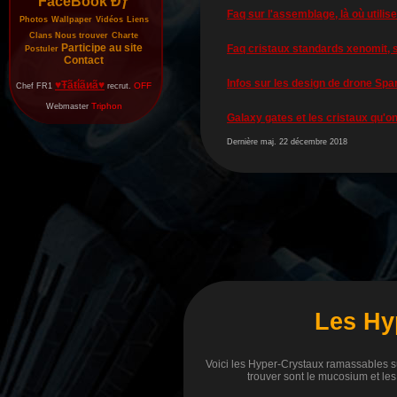
FaceBook Đƒ
Faq sur l'assemblage, là où utilise
Photos
Wallpaper
Vidéos
Liens
Clans
Nous trouver
Charte
Participe au site
Faq cristaux standards xenomit, 
Postuler
Contact
Infos sur les design de drone Spa
♥Ŧãŧΐãиã♥
OFF
Chef FR1
recrut.
Triphon
Webmaster
Galaxy gates et les cristaux qu'on
Dernière maj. 22 décembre 2018
Les Hyp
Voici les Hyper-Crystaux ramassables sur
trouver sont le mucosium et les 