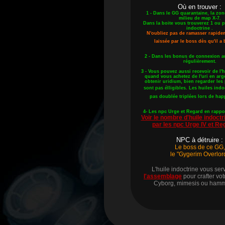
Où en trouver :
1 - Dans le GG quarantaine, la zon
milieu de map X-7.
Dans la boite vous trouverez 1 ou p
indoctrine .
N'oubliez pas de ramasser rapidem
laissée par le boss dès qu'il a
2 - Dans les bonus de connexion au 
régulièrement.
3 - Vous pouvez aussi recevoir de l'h
quand vous achetez de l'uri en arge
obtenir uridium, bien regarder les 
sont pas élligibles.
Les huiles indo
pas doublée triplées lors de hap
4- Les npc Urge et Regard en rappo
Voir le nombre d'huile indoctr
par les npc Urge IV et Re
NPC à détruire :
Le boss de ce GG,
le "Gygerim Overlor
L'huile indoctrine vous ser
l'assemblage
pour crafter vo
Cyborg, mimesis ou hamm