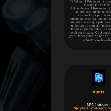
45 Tallins : 1 Prismatium ( do
fois tout les 45 tallin
8 Boss-Tallins :1 Prismatium 
ou une fois tout les 8 boss-
Donc en 1h de jeu, j'ai ré
prismatiums sur 83 npc ( donc 
faut aussi savoir que j'étais e
un joueur de mon clan mais c'
tapais en premier et je lui dem
avait des cristaux. C'est aussi
j'ai pu taper autant de npc en 1
rentable reste les tall
Aurus
NPC à détruire :
Npc pirate : interceptor, b