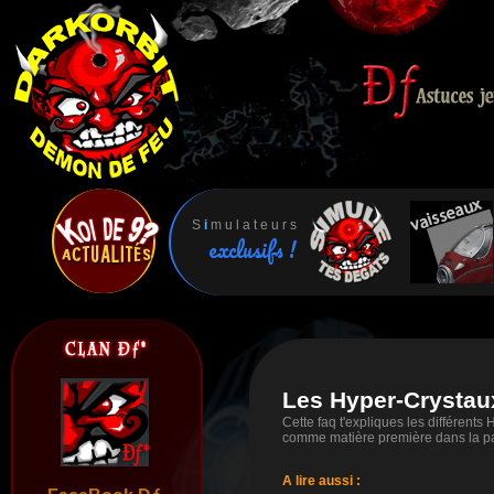
S
i
m u l a t e u r s
exclusifs !
Les Hyper-Crystau
Cette faq t'expliques les différents 
comme matière première dans la pa
A lire aussi :