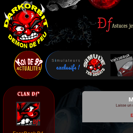
S
i
m u l a t e u r s
exclusifs !
M
Laisse un 
E