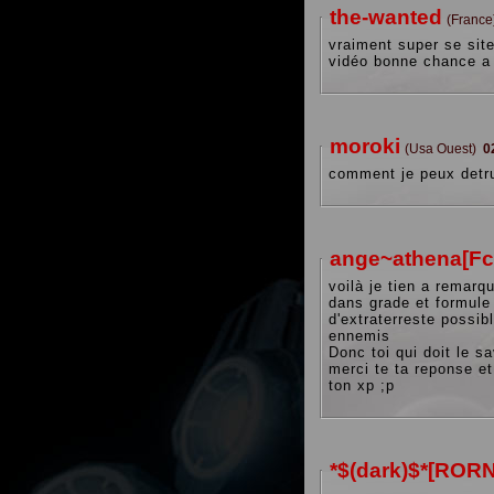
the-wanted
(Franc
vraiment super se site
moroki
(Usa Ouest)
0
comment je peux detru
ange~athena[Fc
voilà je tien a remar
dans grade et formule 
d'extraterreste possibl
ennemis
Donc toi qui doit le s
merci te ta reponse et
ton xp ;p
*$(dark)$*[RORN