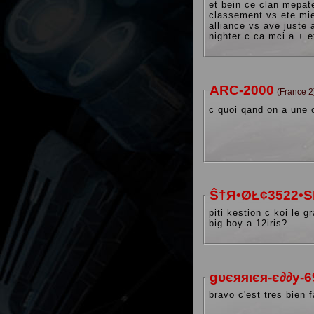
et bein ce clan mepa
classement vs ete mie
alliance vs ave juste a marque au debu
nighter c ca mci a +
ARC-2000
(France 
c quoi qand on a une 
Ŝ†Я•ØŁ¢3522•
piti kestion c koi le grade avec un 
big boy a 12iris?
gυєяяιєя-є∂∂у-6
bravo c'est tres bien