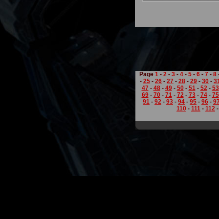
Page
1
-
2
-
3
-
4
-
5
-
6
-
7
-
8
-
25
-
26
-
27
-
28
-
29
-
30
-
3
47
-
48
-
49
-
50
-
51
-
52
-
53
69
-
70
-
71
-
72
-
73
-
74
-
75
91
-
92
-
93
-
94
-
95
-
96
-
9
110
-
111
-
112