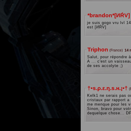
*brandon*[ИŔV]
je suis gogo vru lvl 14 bientot 15 1 iris 6 flax d
est [ИŔV]
Triphon
(France)
14 
Salut, pour répondre à
A ... c'est un vaisseau
de ses accolyte ;)
†•s.ρ.ε.η.ѕ.н.¡•†
(
Kelk1 ne serais pas o
cristaux par rapport a
me menque pour les ve
Sinon, bravo pour votr
dequelque chose... D