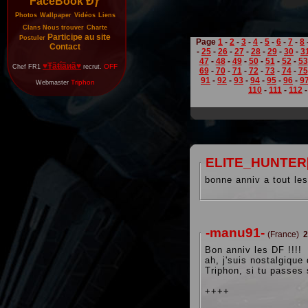
FaceBook Đƒ
Photos
Wallpaper
Vidéos
Liens
Clans
Nous trouver
Charte
Participe au site
Postuler
Page
1
-
2
-
3
-
4
-
5
-
6
-
7
-
8
Contact
-
25
-
26
-
27
-
28
-
29
-
30
-
3
47
-
48
-
49
-
50
-
51
-
52
-
53
♥Ŧãŧΐãиã♥
OFF
Chef FR1
recrut.
69
-
70
-
71
-
72
-
73
-
74
-
75
91
-
92
-
93
-
94
-
95
-
96
-
9
Triphon
Webmaster
110
-
111
-
112
ELITE_HUNTER
bonne anniv a tout le
-manu91-
(France)
2
Bon anniv les DF !!!!
ah, j'suis nostalgique
Triphon, si tu passes 
++++