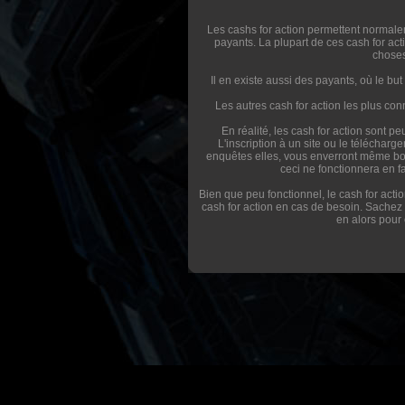
Les cashs for action permettent normalem
payants. La plupart de ces cash for actio
choses
Il en existe aussi des payants, où le but 
Les autres cash for action les plus co
En réalité, les cash for action sont p
L'inscription à un site ou le télécharg
enquêtes elles, vous enverront même bou
ceci ne fonctionnera en f
Bien que peu fonctionnel, le cash for actio
cash for action en cas de besoin. Sachez 
en alors pour