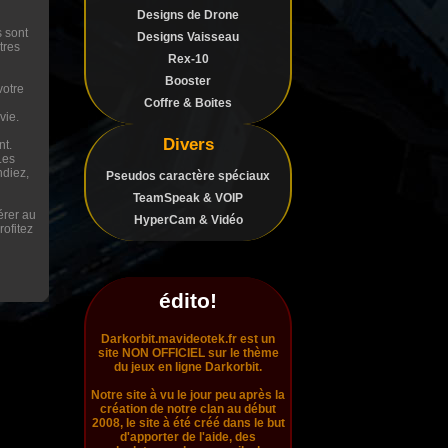
Designs de Drone
s sont
Designs Vaisseau
tres
Rex-10
Booster
votre
Coffre & Boites
vie.
Divers
nt.
Les
ndiez,
Pseudos caractère spéciaux
TeamSpeak & VOIP
érer au
HyperCam & Vidéo
rofitez
édito!
Darkorbit.mavideotek.fr est un
site NON OFFICIEL sur le thème
du jeux en ligne Darkorbit.
Notre site à vu le jour peu après la
création de notre clan au début
2008, le site à été créé dans le but
d'apporter de l'aide, des