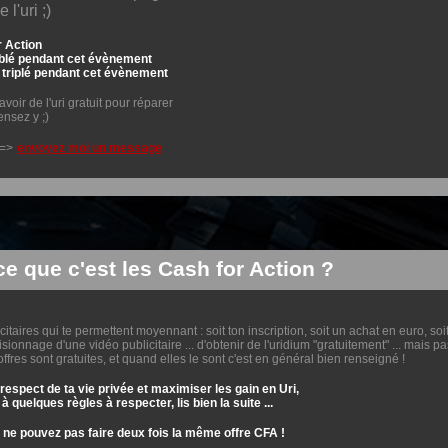
 l'uri ;)
 Action
blé pendant cet évènement
triplé
pendant cet évènement
voir de l'uri gratuit pour réparer
ensez y ;)
 =>
envoyez moi un message
ce que c'est les Cash for Action ?
citaires qui te permettent moyennant : soit ton inscription, soit un achat en euro, soi
isionnage d'une vidéo publicitaire ... d'obtenir de l'uridium "gratuitement" ... mais pa
fres sont gratuites, et quand elles le sont c'est en général bien renseigné !
 respect de ta vie privée et maximiser les gain en Uri,
y à quelques règles à respecter, lis bien la suite ...
 ne pouvez pas faire deux fois la même offre CFA !