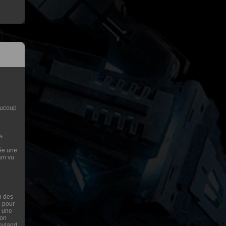
aucoup
s.
rée une
pam vu
n des
c pour
 une
ion
neyland