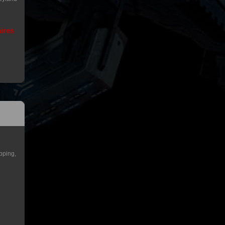
aires
pping,