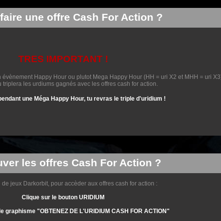
aire une offre Cash For Action ?
TRES IMPORTANT !
nt un évènement Happy Hour ou plutot Mega Happy Hour (HH = uri X2 et MHH = uri X3
 triplera les urdiums gagnés avec les offres cash for action.
endant une Méga Happy Hour, tu revras le triple d'uridium !
uver les offres Cash For Action ?
 de jeux Darkorbit, pour accèder aux offres cash for action :
Clique sur le bouton URIDIUM
ur le graphisme "OBTENEZ DE L'URIDIUM CASH FOR ACTION"