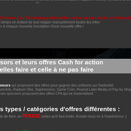
^^
 Chrome (ou Firefox) qui retient les infos saisies dans les formul
temps en évitant de tout retaper manuellement toutes tes infos
ves à chaque nouvelle inscription d'une nouvelle offre !
ors et leurs offres Cash for action
lles faire et celle à ne pas faire
ponsors
qui proposent des offres pour gagner des uridiums sur Darkorbit :
enAds, Radium One, Supersonics, Game Coin, Peanut Labs Media et Pay by Sho
ces sponsors proposent des offres CFA qui se ressemblent.
s types / catégories d'offres différentes :
ROUGE
le de faire, en
celles qu'il faut éviter, écoute-nous on à l'expérience ;)