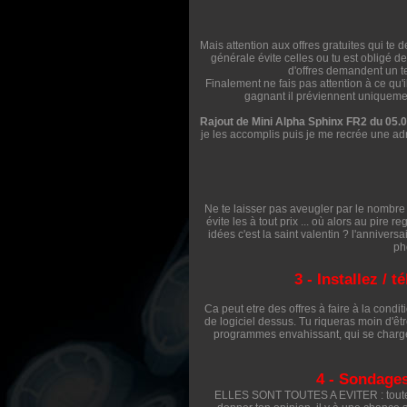
Mais attention aux offres gratuites qui te
générale évite celles ou tu est obligé
d'offres demandent un t
Finalement ne fais pas attention à ce qu'ils
gagnant il préviennent uniquemen
Rajout de Mini Alpha Sphinx FR2 du 05.
je les accomplis puis je me recrée une ad
Ne te laisser pas aveugler par le nombre 
évite les à tout prix ... où alors au pire 
idées c'est la saint valentin ? l'anniver
ph
3 - Installez / 
Ca peut etre des offres à faire à la conditi
de logiciel dessus. Tu riqueras moin d'être
programmes envahissant, qui se chargent
4 - Sondages
ELLES SONT TOUTES A EVITER : toutes l