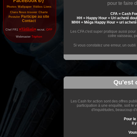
FaceBook Đƒ
pour te faire de
Photos
Wallpaper
Vidéos
Liens
Clans
Nous trouver
Charte
CFA = Cash For
Participe au site
Postuler
HH = Happy Hour = Uri acheté dou
Contact
MHH = Méga Happy Hour = uri acheté 
♥Ŧãŧΐãиã♥
OFF
Chef FR1
recrut.
Les CFA c'est super pratique aussi pour a
cotre vaisseau, p
Triphon
Webmaster
Si vous constatez une erreur, un oubli
Qu'est 
Les Cash for action sont des offres publi
participation à une enquête, soit le v
d'inquiètudes, beaucoup d'of
Pour le
il 
Vous