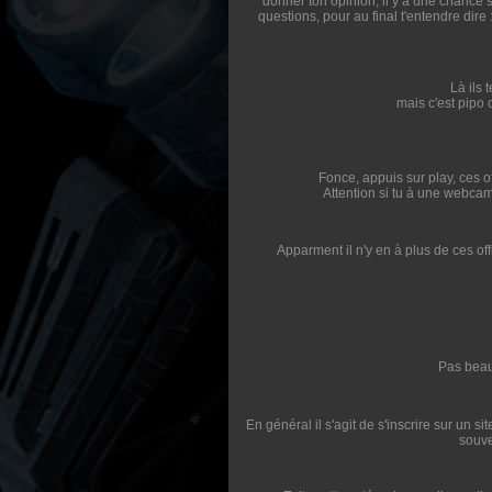
donner ton opinion, il y à une chance s
questions, pour au final t'entendre dire 
Là ils 
mais c'est pipo 
Fonce, appuis sur play, ces o
Attention si tu à une webcam,
Apparment il n'y en à plus de ces off
Pas beau
En général il s'agit de s'inscrire sur un s
souve