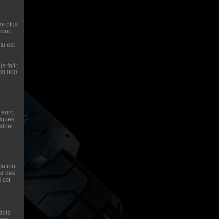
re plus
ucoup
tu est
e fait :
130 000
 euro,
elques
ndrier
llation
ler des
 est
dois