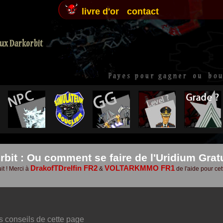
livre d'or
contact
bit : Ou comment se faire de l'Uridium Gratu
DrakofTDrelfin FR2
VOLTARKMMO FR1
it !
Merci à
&
de l'aide pour cet
es conseils de cette page