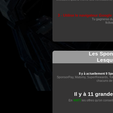
3 - Utilise le navigateur Google
Tu gagneras du 
ficti
Les Spons
Lesque
Il y à actuellement 9 S
SponsorPay, Matomy, SuperRewards, Tok
chacuns de 
Il y à 11 grande
vert
En
les offres qu'on conseil