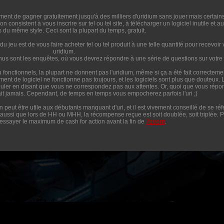
ent de gagner gratuitement jusqu'à des milliers d'uridium sans jouer mais certain
n consistent à vous inscrire sur tel ou tel site, à télécharger un logiciel inutile et au
 du même style. Ceci sont la plupart du temps, gratuit.
du jeu est de vous faire acheter tel ou tel produit à une telle quantité pour recevoir 
uridium.
nnus sont les enquêtes, où vous devrez répondre à une série de questions sur votre 
eu fonctionnels, la plupart ne donnent pas l'uridium, même si ça a été fait correcteme
ement de logiciel ne fonctionne pas toujours, et les logiciels sont plus que douteux. 
ler en disant que vous ne correspondez pas aux attentes. Or, quoi que vous répo
ait jamais. Cependant, de temps en temps vous empocherez parfois l'uri ;)
n peut être utile aux débutants manquant d'uri, et il est vivement conseillé de se réf
aussi que lors de HH ou MHH, la récompense reçue est soit doublée, soit triplée. P
 essayer le maximum de cash for action avant la fin de
l'event
.