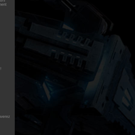
eurs
ement
!
ouverez