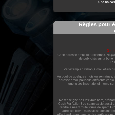
Une nouvell
Règles pour é
1 - 
Cette adresse email tu l'utiliseras UNIQU
de publicités sur ta boite 
Le 
Par exemple : Yahoo, Gmail et encore
Au bout de quelques mois ou semaines, tou
adresse email poubelle différente car la
que tu t'es inscrit de toi meme su
Ne renseigne pas tes vrais nom, prénom,
Cash For Action ! Le spam existe aussi d
rendre à néant toute forme de spam
adresse fictive, mais utilise des infor
effectuent quand meme des vérifications,