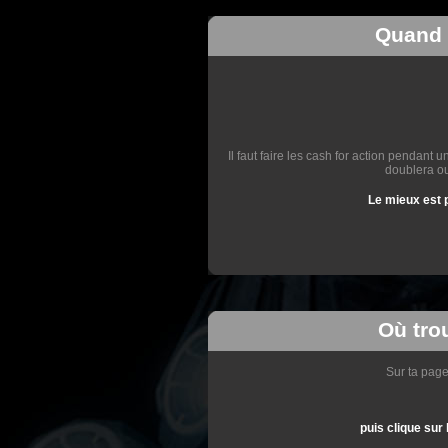
Quand f
Il faut faire les cash for action penda
doublera ou
Le mieux est p
Où tro
Sur ta page
puis clique s