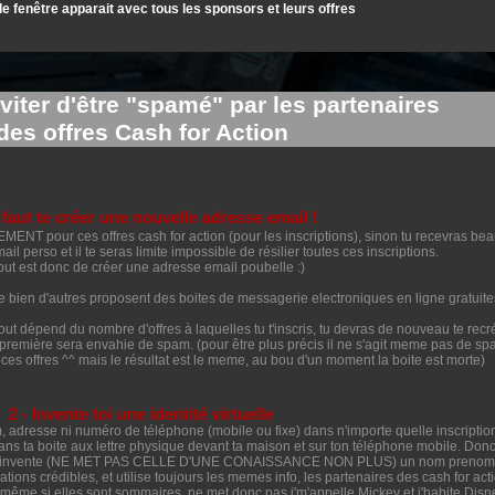
e fenêtre apparait avec tous les sponsors et leurs offres
viter d'être "spamé" par les partenaires
des offres Cash for Action
Il faut te créer une nouvelle adresse email !
EMENT pour ces offres cash for action (pour les inscriptions), sinon tu recevras be
mail perso et il te seras limite impossible de résilier toutes ces inscriptions.
but est donc de créer une adresse email poubelle :)
 bien d'autres proposent des boites de messagerie electroniques en ligne gratuite
t dépend du nombre d'offres à laquelles tu t'inscris, tu devras de nouveau te rec
 première sera envahie de spam. (pour être plus précis il ne s'agit meme pas de s
r ces offres ^^ mais le résultat est le meme, au bou d'un moment la boite est morte)
2 - Invente toi une identité virtuelle
 adresse ni numéro de téléphone (mobile ou fixe) dans n'importe quelle inscriptio
ans ta boite aux lettre physique devant ta maison et sur ton téléphone mobile. Don
 tu t'invente (NE MET PAS CELLE D'UNE CONAISSANCE NON PLUS) un nom prenom
mations crédibles, et utilise toujours les memes info, les partenaires des cash for act
 même si elles sont sommaires, ne met donc pas j'm'appelle Mickey et j'habite Dis