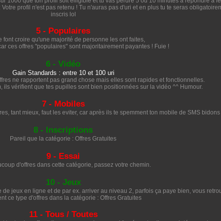
ur 1000 que ton profil soit élligible et tu vas perdre 5 ou 10 minutes à répondre à l
: Votre profil n'est pas retenu ! Tu n'auras pas d'uri et en plus tu te seras obligatoir
inscris lol
5 - Populaires
te font croire qu'une majorité de personne les ont faites,
car ces offres "populaires" sont majoritairement payantes ! Fuie !
6 - Vidéo
Gain Standards : entre 10 et 100 uri
ffres ne rapportent pas grand chose mais elles sont rapides et fonctionnelles.
 ils vérifient que tes pupilles sont bien positionnées sur la vidéo ^^ Humour.
7 - Mobiles
res, tant mieux, faut les eviter, car après ils te spemment ton mobile de SMS bidons 
8 - Inscriptions
Pareil que la catégorie : Offres Gratuites
9 - Essai
coup d'offres dans cette catégorie, passez votre chemin.
10 - Jeux
ite de jeux en ligne et de par ex. arriver au niveau 2, parfois ça paye bien, vous retr
nt ce type d'offres dans la catégorie : Offres Gratuites
11 - Tous / Toutes