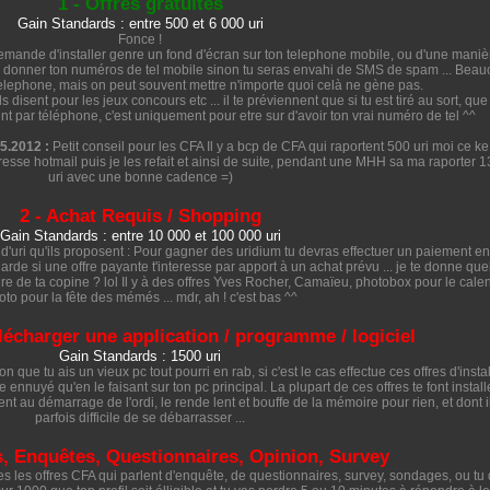
1 - Offres gratuites
Gain Standards : entre 500 et 6 000 uri
Fonce !
 demande d'installer genre un fond d'écran sur ton telephone mobile, ou d'une maniè
 de donner ton numéros de tel mobile sinon tu seras envahi de SMS de spam ... Bea
elephone, mais on peut souvent mettre n'importe quoi celà ne gène pas.
 disent pour les jeux concours etc ... il te préviennent que si tu est tiré au sort, que 
t par téléphone, c'est uniquement pour etre sur d'avoir ton vrai numéro de tel ^^
05.2012 :
Petit conseil pour les CFA Il y a bcp de CFA qui raportent 500 uri moi ce ke j
resse hotmail puis je les refait et ainsi de suite, pendant une MHH sa ma raporter 
uri avec une bonne cadence =)
2 - Achat Requis / Shopping
Gain Standards : entre 10 000 et 100 000 uri
d'uri qu'ils proposent : Pour gagner des uridium tu devras effectuer un paiement en
regarde si une offre payante t'interesse par apport à un achat prévu ... je te donne qu
saire de ta copine ? lol Il y à des offres Yves Rocher, Camaïeu, photobox pour le cale
oto pour la fête des mémés ... mdr, ah ! c'est bas ^^
télécharger une application / programme / logiciel
Gain Standards : 1500 uri
on que tu ais un vieux pc tout pourri en rab, si c'est le cas effectue ces offres d'insta
 ennuyé qu'en le faisant sur ton pc principal. La plupart de ces offres te font instal
 au démarrage de l'ordi, le rende lent et bouffe de la mémoire pour rien, et dont il
parfois difficile de se débarrasser ...
, Enquêtes, Questionnaires, Opinion, Survey
es offres CFA qui parlent d'enquête, de questionnaires, survey, sondages, ou tu 