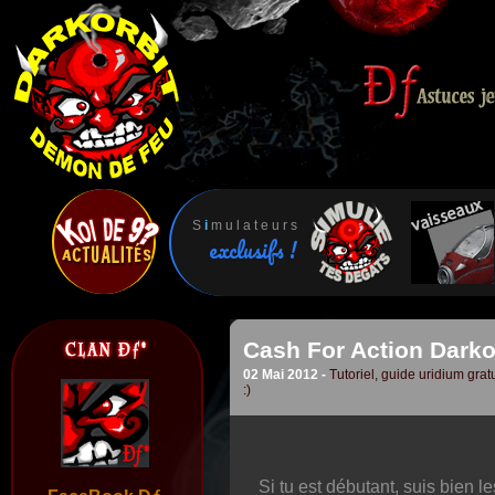
S
i
m u l a t e u r s
exclusifs !
Cash For Action Darkor
02 Mai 2012 -
Tutoriel, guide uridium gratu
:)
Si tu est débutant, suis bien l